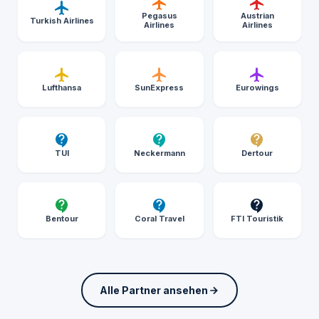
Pegasus
Austrian
Turkish Airlines
Airlines
Airlines
Lufthansa
SunExpress
Eurowings
TUI
Neckermann
Dertour
Bentour
Coral Travel
FTI Touristik
Alle Partner ansehen