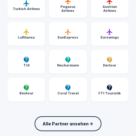
Pegasus
Austrian
Turkish Airlines
Airlines
Airlines
Lufthansa
SunExpress
Eurowings
TUI
Neckermann
Dertour
Bentour
Coral Travel
FTI Touristik
Alle Partner ansehen