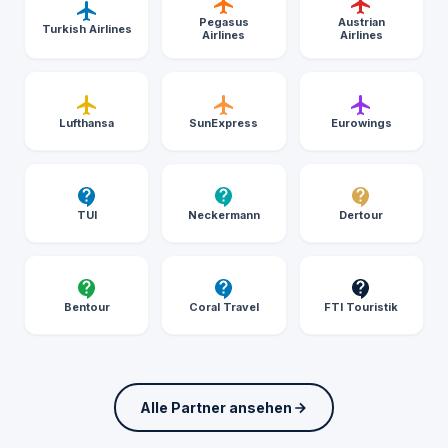
Pegasus
Austrian
Turkish Airlines
Airlines
Airlines
Lufthansa
SunExpress
Eurowings
TUI
Neckermann
Dertour
Bentour
Coral Travel
FTI Touristik
Alle Partner ansehen