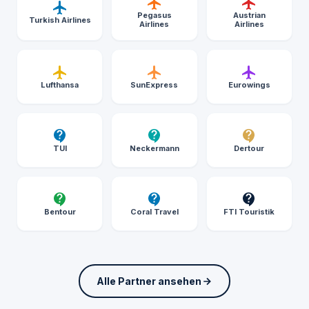
Pegasus
Austrian
Turkish Airlines
Airlines
Airlines
Lufthansa
SunExpress
Eurowings
TUI
Neckermann
Dertour
Bentour
Coral Travel
FTI Touristik
Alle Partner ansehen