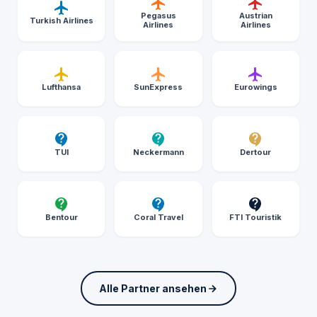
Pegasus
Austrian
Turkish Airlines
Airlines
Airlines
Lufthansa
SunExpress
Eurowings
TUI
Neckermann
Dertour
Bentour
Coral Travel
FTI Touristik
Alle Partner ansehen