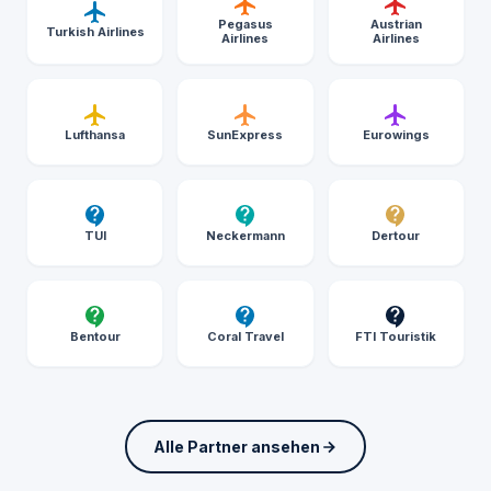
Pegasus
Austrian
Turkish Airlines
Airlines
Airlines
Lufthansa
SunExpress
Eurowings
TUI
Neckermann
Dertour
Bentour
Coral Travel
FTI Touristik
Alle Partner ansehen