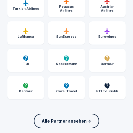
Pegasus
Austrian
Turkish Airlines
Airlines
Airlines
Lufthansa
SunExpress
Eurowings
TUI
Neckermann
Dertour
Bentour
Coral Travel
FTI Touristik
Alle Partner ansehen