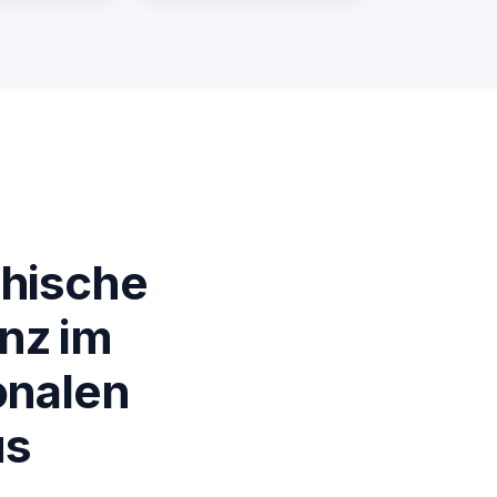
chische
nz im
onalen
us