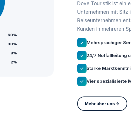
Dove Touristik ist ein
Unternehmen mit Sitz 
Reiseunternehmen ents
Kunden in mehreren S
60%
Mehrsprachiger Serv
30%
8%
24/7 Notfallleitung 
2%
Starke Marktkenntn
Vier spezialisierte
Mehr über uns