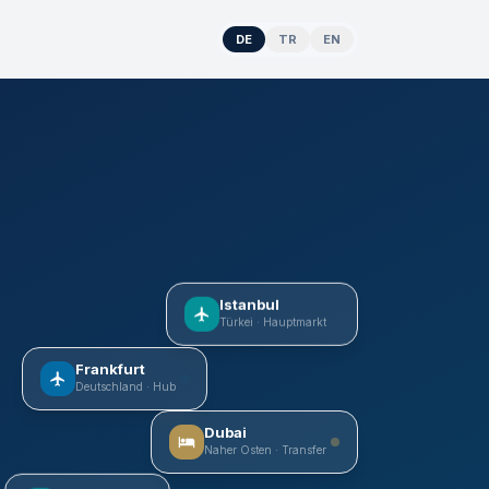
DE
TR
EN
Istanbul
Türkei · Hauptmarkt
Frankfurt
Deutschland · Hub
Dubai
Naher Osten · Transfer