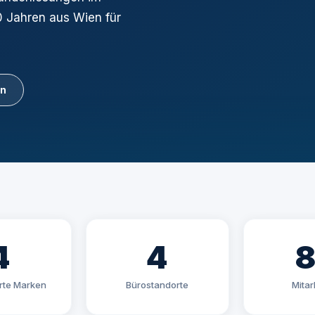
0 Jahren aus Wien für
en
4
4
erte Marken
Bürostandorte
Mitar