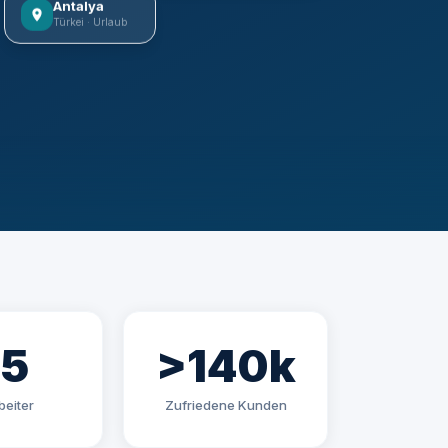
Antalya
Türkei · Urlaub
85
>140k
beiter
Zufriedene Kunden