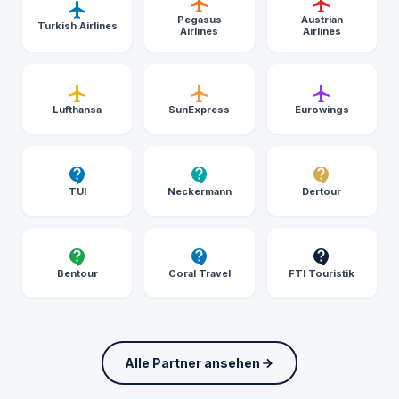
Pegasus
Austrian
Turkish Airlines
Airlines
Airlines
Lufthansa
SunExpress
Eurowings
TUI
Neckermann
Dertour
Bentour
Coral Travel
FTI Touristik
Alle Partner ansehen