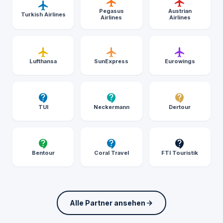
Pegasus
Austrian
Turkish Airlines
Airlines
Airlines
Lufthansa
SunExpress
Eurowings
TUI
Neckermann
Dertour
Bentour
Coral Travel
FTI Touristik
Alle Partner ansehen