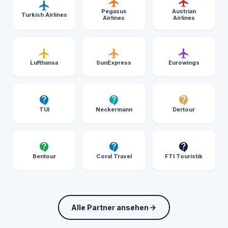
Pegasus
Austrian
Turkish Airlines
Airlines
Airlines
Lufthansa
SunExpress
Eurowings
TUI
Neckermann
Dertour
Bentour
Coral Travel
FTI Touristik
Alle Partner ansehen