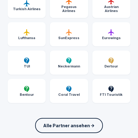
Pegasus
Austrian
Turkish Airlines
Airlines
Airlines
Lufthansa
SunExpress
Eurowings
TUI
Neckermann
Dertour
Bentour
Coral Travel
FTI Touristik
Alle Partner ansehen