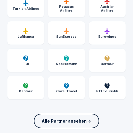
Pegasus
Austrian
Turkish Airlines
Airlines
Airlines
Lufthansa
SunExpress
Eurowings
TUI
Neckermann
Dertour
Bentour
Coral Travel
FTI Touristik
Alle Partner ansehen