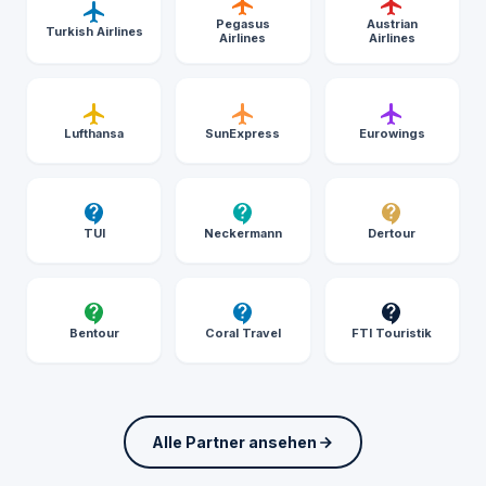
Pegasus
Austrian
Turkish Airlines
Airlines
Airlines
Lufthansa
SunExpress
Eurowings
TUI
Neckermann
Dertour
Bentour
Coral Travel
FTI Touristik
Alle Partner ansehen