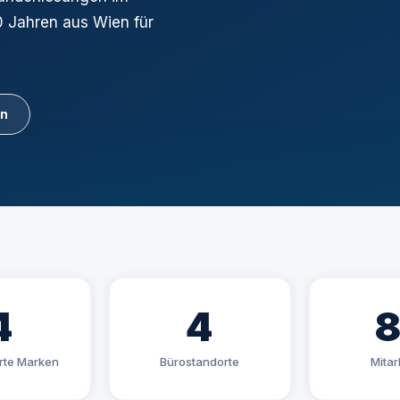
0 Jahren aus Wien für
en
4
4
erte Marken
Bürostandorte
Mitar