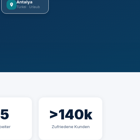
Antalya
Türkei · Urlaub
85
>140k
beiter
Zufriedene Kunden