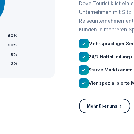
Dove Touristik ist ein
Unternehmen mit Sitz 
Reiseunternehmen ents
Kunden in mehreren S
60%
Mehrsprachiger Serv
30%
8%
24/7 Notfallleitung 
2%
Starke Marktkenntn
Vier spezialisierte
Mehr über uns