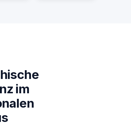
chische
nz im
onalen
us