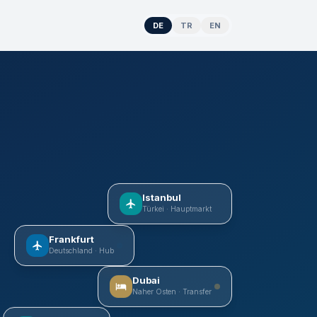
DE
TR
EN
Istanbul
Türkei · Hauptmarkt
Frankfurt
Deutschland · Hub
Dubai
Naher Osten · Transfer