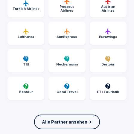
Pegasus
Austrian
Turkish Airlines
Airlines
Airlines
Lufthansa
SunExpress
Eurowings
TUI
Neckermann
Dertour
Bentour
Coral Travel
FTI Touristik
Alle Partner ansehen