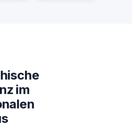
chische
nz im
onalen
us