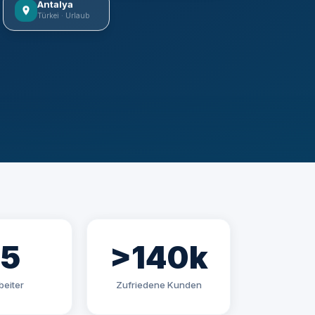
Antalya
Türkei · Urlaub
85
>140k
beiter
Zufriedene Kunden