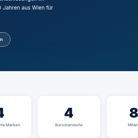
0 Jahren aus Wien für
en
4
4
erte Marken
Bürostandorte
Mitar