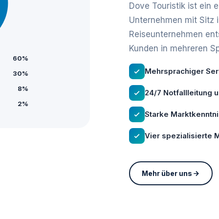
Dove Touristik ist ein
Unternehmen mit Sitz 
Reiseunternehmen ents
Kunden in mehreren S
60%
Mehrsprachiger Serv
30%
8%
24/7 Notfallleitung 
2%
Starke Marktkenntn
Vier spezialisierte
Mehr über uns