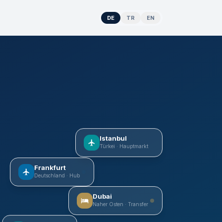
DE
TR
EN
Istanbul
Türkei · Hauptmarkt
Frankfurt
Deutschland · Hub
Dubai
Naher Osten · Transfer