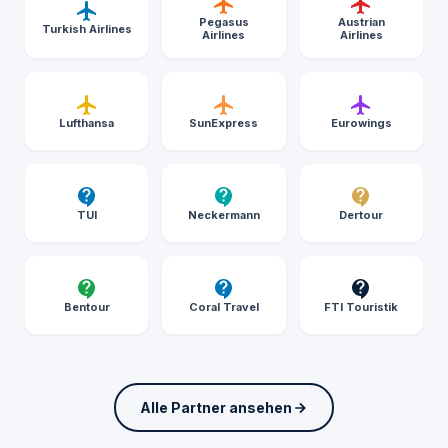
Pegasus
Austrian
Turkish Airlines
Airlines
Airlines
Lufthansa
SunExpress
Eurowings
TUI
Neckermann
Dertour
Bentour
Coral Travel
FTI Touristik
Alle Partner ansehen