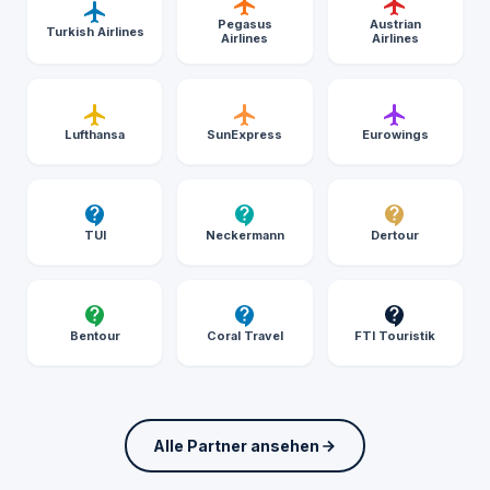
Pegasus
Austrian
Turkish Airlines
Airlines
Airlines
Lufthansa
SunExpress
Eurowings
TUI
Neckermann
Dertour
Bentour
Coral Travel
FTI Touristik
Alle Partner ansehen