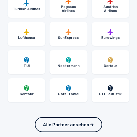
Pegasus
Austrian
Turkish Airlines
Airlines
Airlines
Lufthansa
SunExpress
Eurowings
TUI
Neckermann
Dertour
Bentour
Coral Travel
FTI Touristik
Alle Partner ansehen