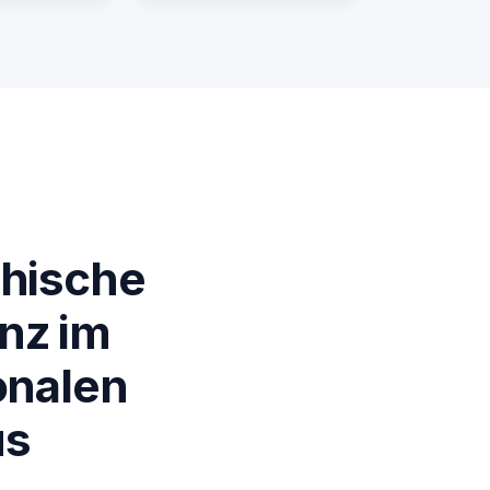
chische
nz im
onalen
us