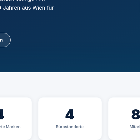
0 Jahren aus Wien für
en
4
4
erte Marken
Bürostandorte
Mitar