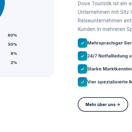
Dove Touristik ist ein
Unternehmen mit Sitz 
Reiseunternehmen ents
Kunden in mehreren S
60%
Mehrsprachiger Serv
30%
8%
24/7 Notfallleitung 
2%
Starke Marktkenntn
Vier spezialisierte
Mehr über uns