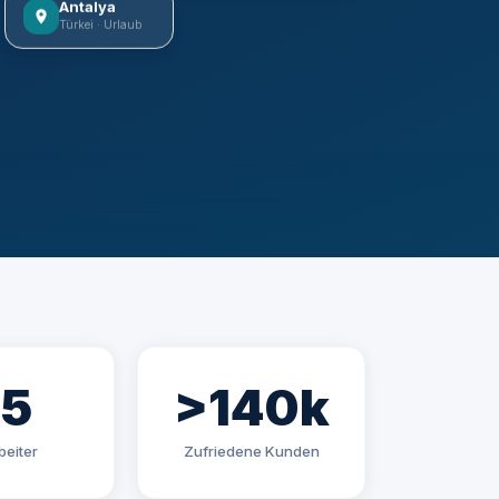
Antalya
Türkei · Urlaub
85
>140k
beiter
Zufriedene Kunden