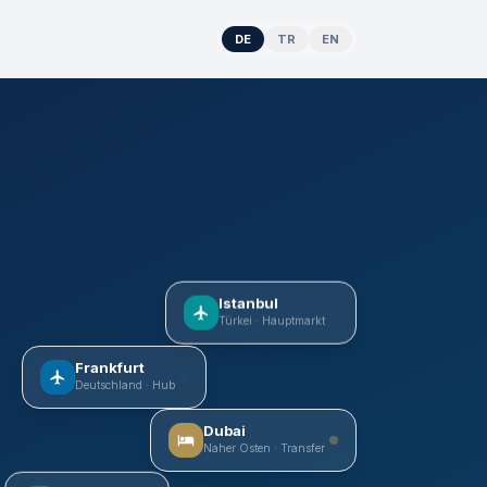
DE
TR
EN
Istanbul
Türkei · Hauptmarkt
Frankfurt
Deutschland · Hub
Dubai
Naher Osten · Transfer