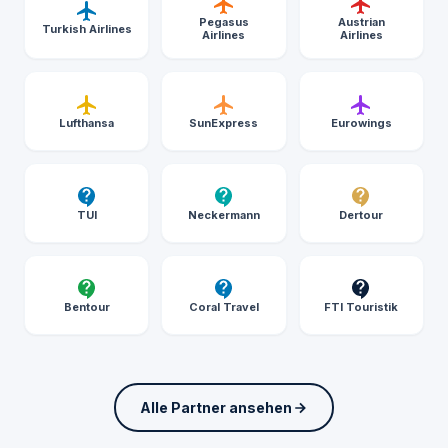
Pegasus
Austrian
Turkish Airlines
Airlines
Airlines
Lufthansa
SunExpress
Eurowings
TUI
Neckermann
Dertour
Bentour
Coral Travel
FTI Touristik
Alle Partner ansehen