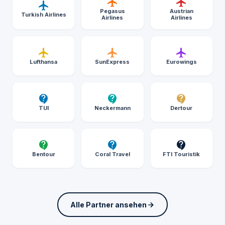
Pegasus
Austrian
Turkish Airlines
Airlines
Airlines
Lufthansa
SunExpress
Eurowings
TUI
Neckermann
Dertour
Bentour
Coral Travel
FTI Touristik
Alle Partner ansehen