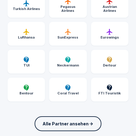
Pegasus
Austrian
Turkish Airlines
Airlines
Airlines
Lufthansa
SunExpress
Eurowings
TUI
Neckermann
Dertour
Bentour
Coral Travel
FTI Touristik
Alle Partner ansehen