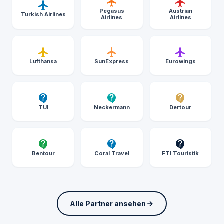
Pegasus
Austrian
Turkish Airlines
Airlines
Airlines
Lufthansa
SunExpress
Eurowings
TUI
Neckermann
Dertour
Bentour
Coral Travel
FTI Touristik
Alle Partner ansehen