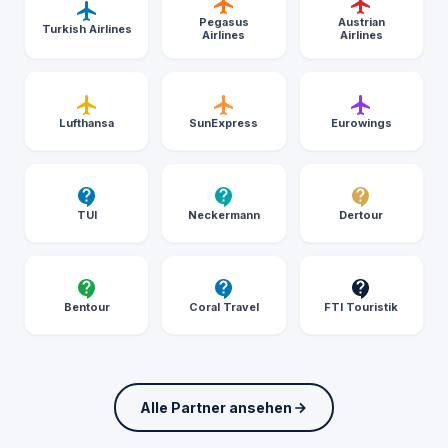
Pegasus
Austrian
Turkish Airlines
Airlines
Airlines
Lufthansa
SunExpress
Eurowings
TUI
Neckermann
Dertour
Bentour
Coral Travel
FTI Touristik
Alle Partner ansehen