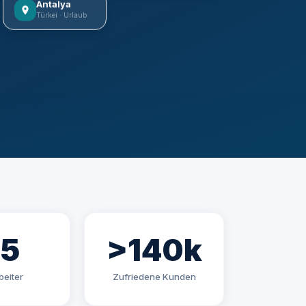
Antalya
Türkei · Urlaub
85
>140k
beiter
Zufriedene Kunden