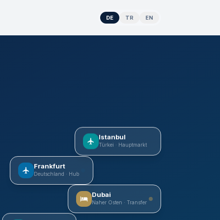
DE
TR
EN
Istanbul
Türkei · Hauptmarkt
Frankfurt
Deutschland · Hub
Dubai
Naher Osten · Transfer