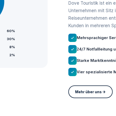
Dove Touristik ist ein
Unternehmen mit Sitz 
Reiseunternehmen ents
Kunden in mehreren S
60%
Mehrsprachiger Serv
30%
8%
24/7 Notfallleitung 
2%
Starke Marktkenntn
Vier spezialisierte
Mehr über uns