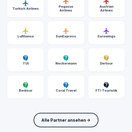
Pegasus
Austrian
Turkish Airlines
Airlines
Airlines
Lufthansa
SunExpress
Eurowings
TUI
Neckermann
Dertour
Bentour
Coral Travel
FTI Touristik
Alle Partner ansehen